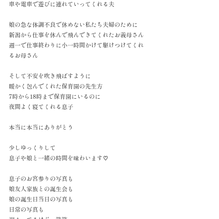
車や電車で遊びに連れていってくれる夫
娘の急な体調不良で休めない私たち夫婦のために
新潟から仕事を休んで飛んできてくれたお義母さん
週一で仕事終わりに小一時間かけて駆けつけてくれ
るお母さん
そして不安を吹き飛ばすように
暖かく包んでくれた保育園の先生方
7時から18時まで保育園にいるのに
夜間よく寝てくれる息子
本当に本当にありがとう
少しゆっくりして
息子や娘と一緒の時間を味わいます♡
息子のお宮参りの写真も
娘友人家族との誕生会も
娘の誕生日当日の写真も
日常の写真も