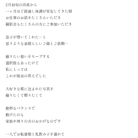
2月初旬の出産から
一ヶ月ほど経過し体調が安定してきた頃
お仕事のお話をたくさんいただき
撮影会もたくさんの方にご参加いただき
息子が導いてくれた…と
思うような素晴らしいご縁とご依頼…
撮りたい想いをセーブする
選択肢もあったけど
私にとっては
これが最善の答えでした
大好きな桜に包まれた写真を
撮りたくて贈りたくて
絶妙なバランスで
動けたのも
家族や周りの方のおかげなのです
一人でお転婆娘と乳飲み子を連れて