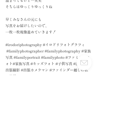
溜まってるけど…笑笑
そちらはゆっくりゆっくりね
早くみなさんの元にも
写真をお届けしたいので、
一枚一枚現像進めていきます！
#irodoriphotography
#イロドリフォトグラフィ
#familyphotographer
#familyphotography
#家族
写真
#familyportrait
#familyphoto
#ファミリーフ
ォト
#家族写真 
#キッズフォト
#子供写真
#記念日
#
出張撮影
#出張カメラマン
#ファインダー越しの私
の世界
#桜の枝鼻にくいこんどるがな
#ほしい絵を理解している三歳児
#あっ気づいたらもう四歳児やんけ
#フレア出てますが何か笑笑
#西日マジック
関連記事